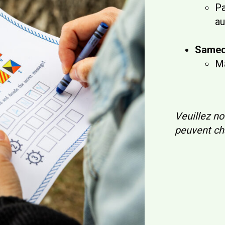
Pa
a
Samed
M
Veuillez not
peuvent ch