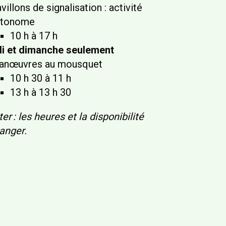
villons de signalisation : activité
utonome
10 h à 17 h
i et dimanche seulement
anœuvres au mousquet
10 h 30 à 11 h
13 h à 13 h 30
er : les heures et la disponibilité
anger.