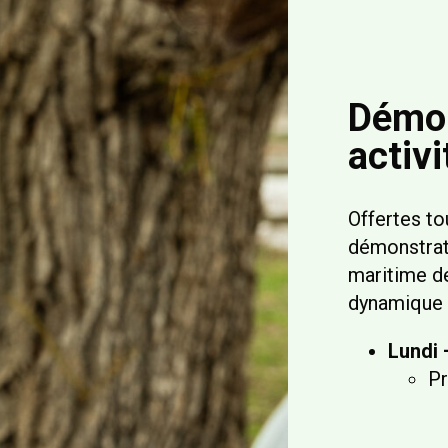
Démon
activi
Offertes to
démonstrati
maritime de
dynamique 
Lundi
Pr