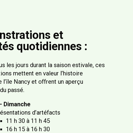
strations et
tés quotidiennes :
us les jours durant la saison estivale, ces
ons mettent en valeur l’histoire
 l’île Nancy et offrent un aperçu
du passé.
 – Dimanche
ésentations d’artéfacts
11 h 30 à 11 h 45
16 h 15 à 16 h 30