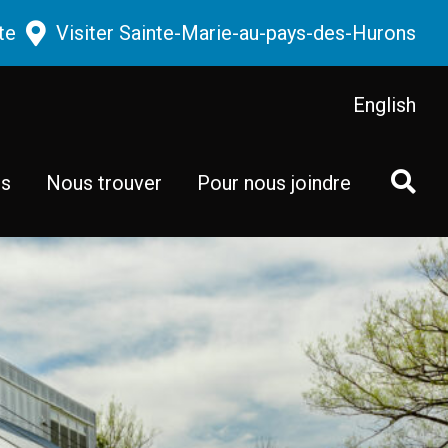
te
Visiter Sainte-Marie-au-pays-des-Hurons
English
ts
Nous trouver
Pour nous joindre