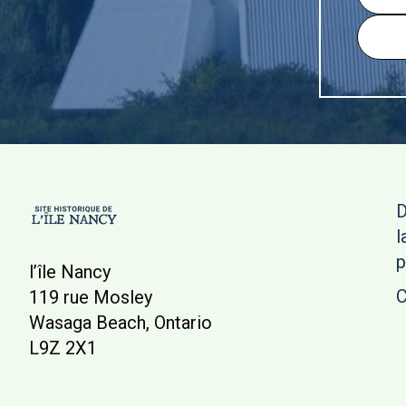
D
l
p
l’île Nancy
C
119 rue Mosley
Wasaga Beach, Ontario
L9Z 2X1