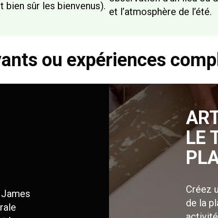
 bien sûr les bienvenus).
et l’atmosphère de l’été.
yants ou expériences com
ART
LE 
PL
Créez u
y James
de la p
rale
activité