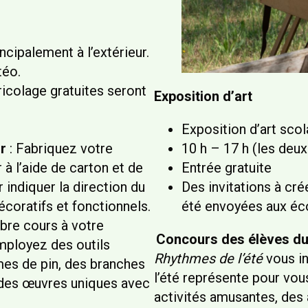
ncipalement à l’extérieur.
téo.
ricolage gratuites seront
Exposition d’art
Exposition d’art scol
r
: Fabriquez votre
10 h – 17 h (les deux
à l’aide de carton et de
Entrée gratuite
r indiquer la direction du
Des invitations à cr
décoratifs et fonctionnels.
été envoyées aux éco
ibre cours à votre
Concours des élèves du
Employez des outils
Rhythmes de l’été
vous in
es de pin, des branches
l’été représente pour vous
r des œuvres uniques avec
activités amusantes, des