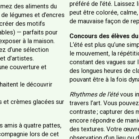
préféré de l’été. Laissez
rmez des aliments du
peut être colorée, calme,
de de légumes et d’encres
de mauvaise façon de repr
 créer des motifs
les) — parfaits pour
Concours des élèves du
exposer à la maison.
L’été est plus qu’une sim
ez d’une sélection
le mouvement, la répétiti
t d’artistes.
constant des vagues sur le
une couverture et
des longues heures de cla
pouvant être à la fois dy
haitent le découvrir
Rhythmes de l’été
vous in
ns et crèmes glacées sur
travers l’art. Vous pouve
contraste ; capturer des 
encore répondre de manièr
amis à quatre pattes,
des textures. Votre œuvre
compagnie lors de cet
observation d’un lieu ou 