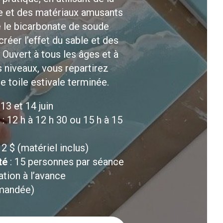
e et des matériaux amusants
le bicarbonate de soude
créer l’effet du sable et des
 Ouvert à tous les âges et à
s niveaux, vous repartirez
e toile estivale terminée.
 13 et 14 juin
: 12 h à 12 h 30 ou 15 h à 15
12 $ (matériel inclus)
té
: 15 personnes par séance
ation à l’avance
mandée)