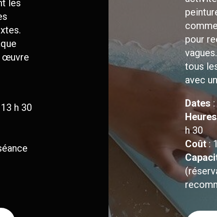
t les
peintur
es
comme 
xtes.
pour re
aque
vagues.
e œuvre
tous le
avec un
Dates
:
 13 h 30
Heures
h 30
Coût
: 
 séance
Capaci
(réserv
recom